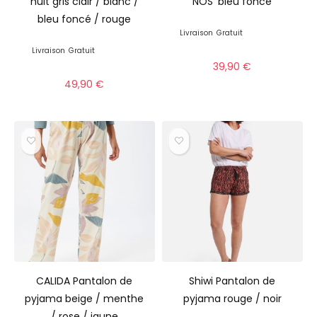
nuit gris clair / blanc /
NOS’ bleu foncé
bleu foncé / rouge
Livraison
Gratuit
Livraison
Gratuit
39,90
€
49,90
€
CALIDA Pantalon de
Shiwi Pantalon de
pyjama beige / menthe
pyjama rouge / noir
/ rose / jaune