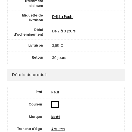
traitement
minimum
Etiquette de
DHL,La Poste
livraison
Délai
De 2 à 3 jours
d'acheminement
3,95 €
Livraison
30 jours
Retour
Détails du produit
Neuf
Etat
Couleur
Kiabi
Marque
Adultes
Tranche d'âge