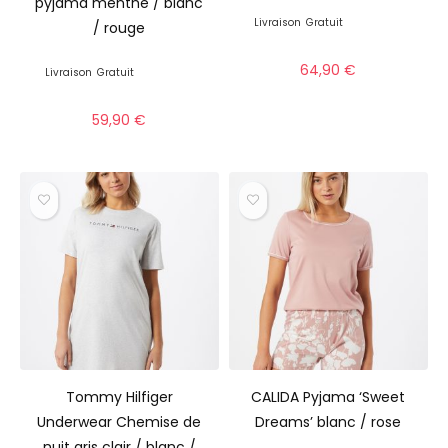
pyjama menthe / blanc
Livraison
Gratuit
/ rouge
64,90
€
Livraison
Gratuit
59,90
€
Tommy Hilfiger
CALIDA Pyjama ‘Sweet
Underwear Chemise de
Dreams’ blanc / rose
nuit gris clair / blanc /