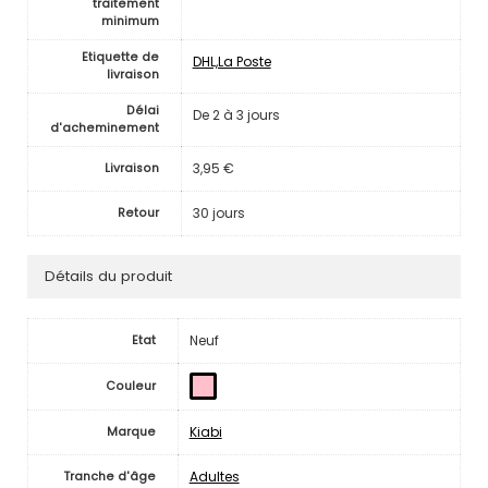
traitement
minimum
Etiquette de
DHL,La Poste
livraison
Délai
De 2 à 3 jours
d'acheminement
3,95 €
Livraison
30 jours
Retour
Détails du produit
Neuf
Etat
Couleur
Kiabi
Marque
Adultes
Tranche d'âge