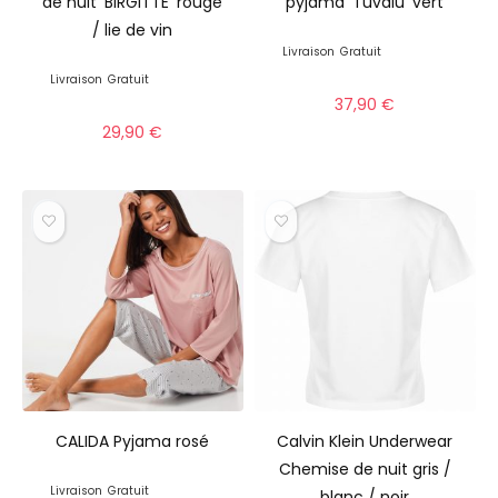
de nuit ‘BIRGITTE’ rouge
pyjama ‘Tuvalu’ vert
/ lie de vin
Livraison
Gratuit
Livraison
Gratuit
37,90
€
29,90
€
CALIDA Pyjama rosé
Calvin Klein Underwear
Chemise de nuit gris /
Livraison
Gratuit
blanc / noir