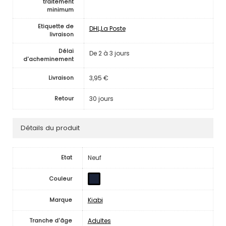
traitement
minimum
Etiquette de
DHL,La Poste
livraison
Délai
De 2 à 3 jours
d'acheminement
3,95 €
Livraison
30 jours
Retour
Détails du produit
Neuf
Etat
Couleur
Kiabi
Marque
Adultes
Tranche d'âge