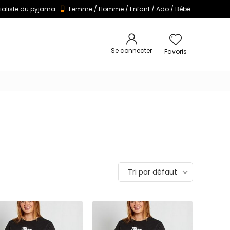
ialiste du pyjama
Femme
/
Homme
/
Enfant
/
Ado
/
Bébé
Se connecter
Favoris
Tri par défaut