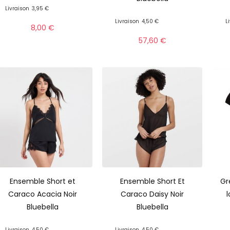
Livraison
3,95 €
Livraison
4,50 €
L
8,00
€
57,60
€
Ensemble Short et
Ensemble Short Et
Gr
Caraco Acacia Noir
Caraco Daisy Noir
Bluebella
Bluebella
Livraison
4,50 €
Livraison
4,50 €