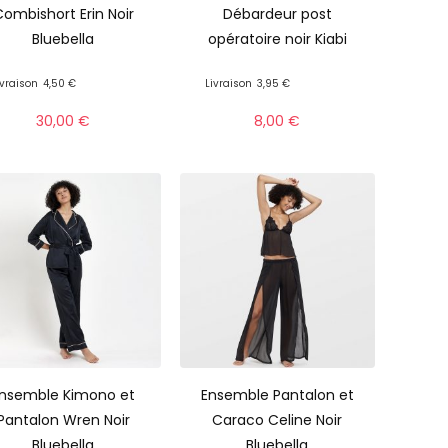
ombishort Erin Noir
Débardeur post
Bluebella
opératoire noir Kiabi
ivraison
4,50 €
Livraison
3,95 €
30,00
€
8,00
€
nsemble Kimono et
Ensemble Pantalon et
Pantalon Wren Noir
Caraco Celine Noir
Bluebella
Bluebella