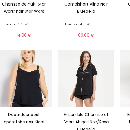
Chemise de nuit ‘Star
Combishort Alina Noir
C
Wars’ noir Star Wars
Bluebella
Livraison
3,95 €
Livraison
4,50 €
L
14,00
€
60,00
€
Débardeur post
Ensemble Chemise et
E
opératoire noir Kiabi
Short Abigail Noir/Rose
Bluebella