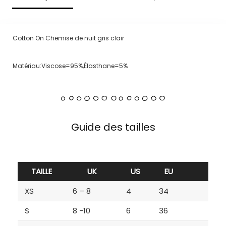
Cotton On Chemise de nuit gris clair
Matériau:Viscose=95%,Élasthane=5%
Guide des tailles
TAILLE
UK
US
EU
XS
6 – 8
4
34
S
8 -10
6
36