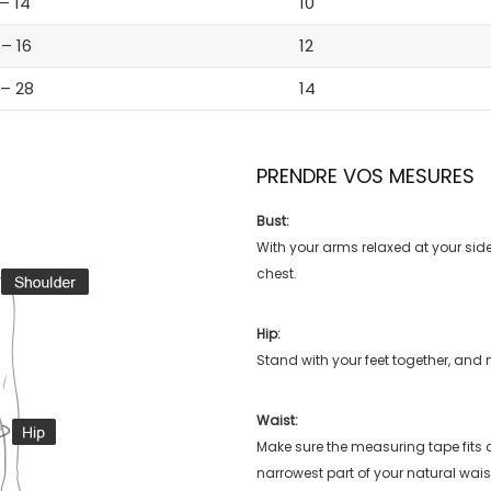
 – 14
10
 – 16
12
 – 28
14
PRENDRE VOS MESURES
Bust:
With your arms relaxed at your side
chest.
Hip:
Stand with your feet together, and 
Waist:
Make sure the measuring tape fits
narrowest part of your natural wais