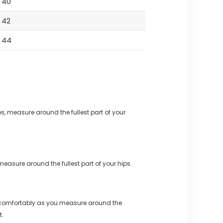
40
42
44
s, measure around the fullest part of your
measure around the fullest part of your hips.
 comfortably as you measure around the
t.