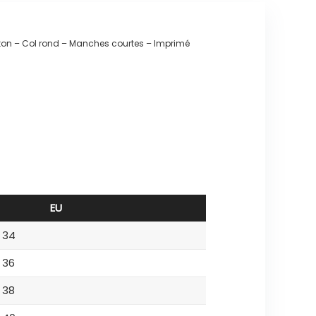
coton – Col rond – Manches courtes – Imprimé
EU
34
36
38