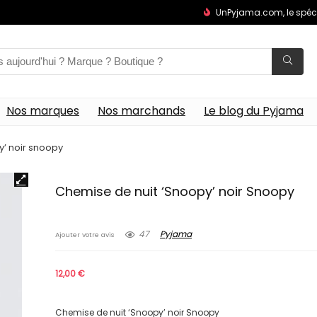
UnPyjama.com, le spéc
Nos marques
Nos marchands
Le blog du Pyjama
y’ noir snoopy
Chemise de nuit ‘Snoopy’ noir Snoopy
47
Pyjama
Ajouter votre avis
12,00
€
Chemise de nuit ‘Snoopy’ noir Snoopy