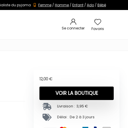
ialiste du pyjama
Femme
/
Homme
/
Enfant
/
Ado
/
Bébé
Se connecter
Favoris
12,00
€
VOIR LA BOUTIQUE
Livraison :
3,95 €
Délai :
De 2 à 3 jours