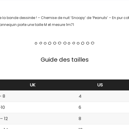
de la bande dessinée ! – Chemise de nuit ‘Snoopy’ de ‘Peanuts’ – En pur 
nnequin porte une taille M et mesure 1m71
Guide des tailles
UK
US
– 8
4
-10
6
 – 12
8