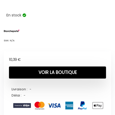
En stock
EAN:
N/A
10,39
€
VOIR LA BOUTIQUE
Livraison :
-
Délai :
-