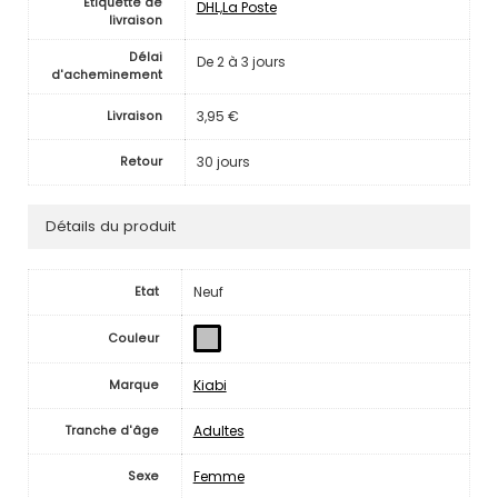
Etiquette de
DHL,La Poste
livraison
Délai
De 2 à 3 jours
d'acheminement
3,95 €
Livraison
30 jours
Retour
Détails du produit
Neuf
Etat
Couleur
Kiabi
Marque
Adultes
Tranche d'âge
Femme
Sexe