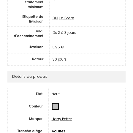
traitement
minimum
Etiquette de
DHL,La Poste
livraison
Délai
De 2 à 3 jours
d'acheminement
3,95 €
Livraison
30 jours
Retour
Détails du produit
Neuf
Etat
Couleur
Harry Potter
Marque
Adultes
Tranche d'âge