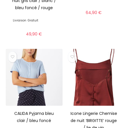
nuit gris clair / blanc /
bleu foncé / rouge
64,90
€
Livraison
Gratuit
49,90
€
CALIDA Pyjama bleu
Icone Lingerie Chemise
clair / bleu foncé
de nuit ‘BIRGITTE’ rouge
/ lie de vin