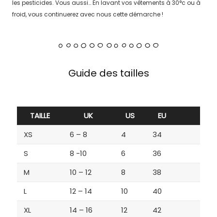
les pesticides. Vous aussi… En lavant vos vêtements à 30°c ou à
froid, vous continuerez avec nous cette démarche !
Guide des tailles
TAILLE
UK
US
EU
XS
6 – 8
4
34
S
8 -10
6
36
M
10 – 12
8
38
L
12 – 14
10
40
XL
14 – 16
12
42