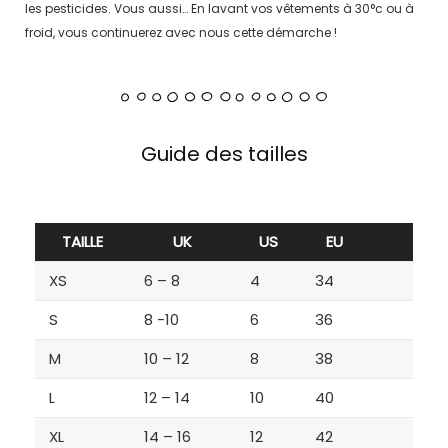
les pesticides. Vous aussi… En lavant vos vêtements à 30°c ou à
froid, vous continuerez avec nous cette démarche !
Guide des tailles
TAILLE
UK
US
EU
XS
6 – 8
4
34
S
8 -10
6
36
M
10 – 12
8
38
L
12 – 14
10
40
XL
14 – 16
12
42