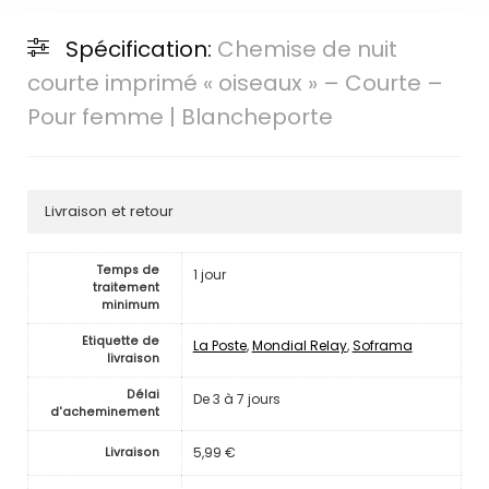
Spécification:
Chemise de nuit
courte imprimé « oiseaux » – Courte –
Pour femme | Blancheporte
Livraison et retour
Temps de
1 jour
traitement
minimum
Etiquette de
La Poste
,
Mondial Relay
,
Soframa
livraison
Délai
De 3 à 7 jours
d'acheminement
5,99 €
Livraison