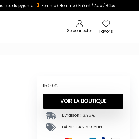
ialiste du pyjama
Femme
/
Homme
/
Enfant
/
Ado
/
Bébé
Se connecter
Favoris
15,00
€
VOIR LA BOUTIQUE
Livraison :
3,95 €
Délai :
De 2 à 3 jours