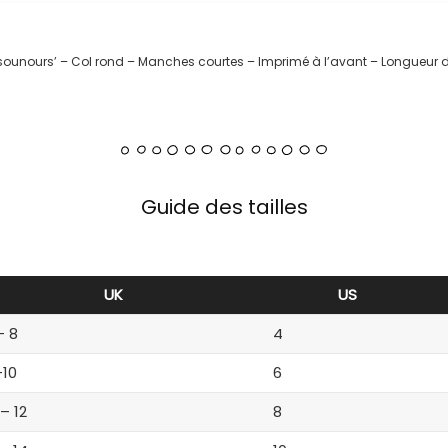
isounours’ – Col rond – Manches courtes – Imprimé à l’avant – Longueur d
Guide des tailles
UK
US
– 8
4
-10
6
 – 12
8