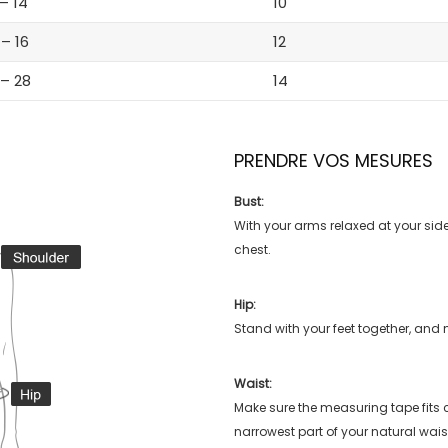
 – 14
10
 – 16
12
 – 28
14
PRENDRE VOS MESURES
Bust:
With your arms relaxed at your side
chest.
Hip:
Stand with your feet together, and 
Waist:
Make sure the measuring tape fits
narrowest part of your natural wais