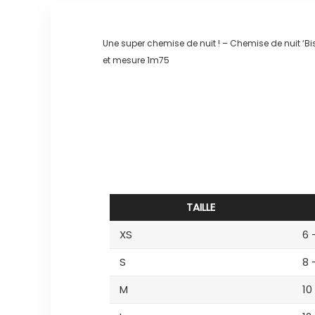
Une super chemise de nuit ! – Chemise de nuit ‘B
et mesure 1m75
TAILLE
XS
6 
S
8 
M
10