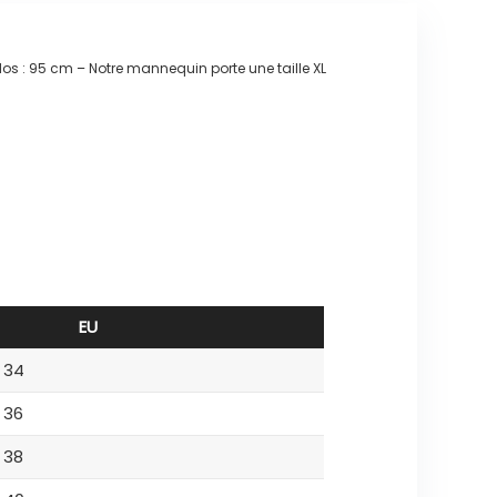
os : 95 cm – Notre mannequin porte une taille XL
EU
34
36
38