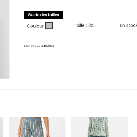
Guide des tailles
Taille :
3XL
En stoc
Couleur
EAN:
3492212452154