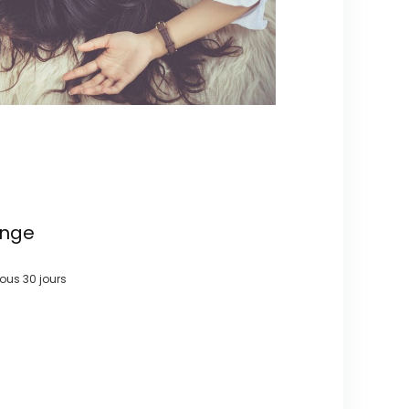
ange
 sous
30 jours