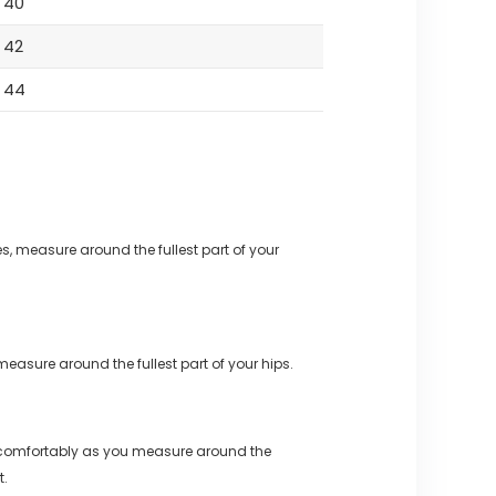
40
42
44
s, measure around the fullest part of your
measure around the fullest part of your hips.
 comfortably as you measure around the
t.