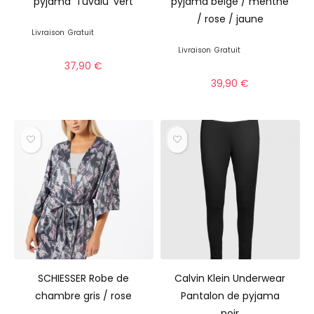
pyjama ‘Tuvalu’ vert
pyjama beige / menthe
/ rose / jaune
Livraison
Gratuit
Livraison
Gratuit
37,90
€
39,90
€
SCHIESSER Robe de
Calvin Klein Underwear
chambre gris / rose
Pantalon de pyjama
noir