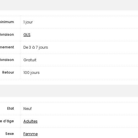
1 jour
minimum
GLS
livraison
De 3 à 7 jours
inement
Gratuit
Livraison
100 jours
Retour
Neuf
Etat
Adultes
e d'âge
Femme
Sexe