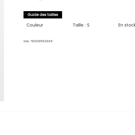
Guide des tailles
Couleur
Taille :
S
En stoc
EAN:
7613381163665