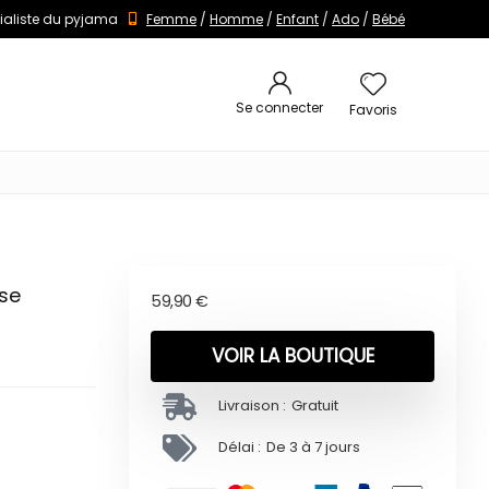
ialiste du pyjama
Femme
/
Homme
/
Enfant
/
Ado
/
Bébé
Se connecter
Favoris
ose
59,90
€
VOIR LA BOUTIQUE
Livraison :
Gratuit
Délai :
De 3 à 7 jours