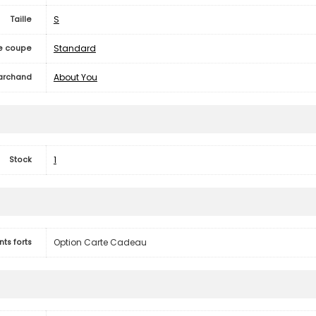
S
Taille
Standard
e coupe
About You
archand
1
Stock
Option Carte Cadeau
nts forts