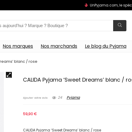
UnPyjama.com, le spéc
Nos marques
Nos marchands
Le blog du Pyjama
reams’ blanc / rose
CALIDA Pyjama ‘Sweet Dreams’ blanc / r
24
Pyjama
Ajouter votre avis
59,90
€
CALIDA Pyjama ‘Sweet Dreams’ blanc / rose