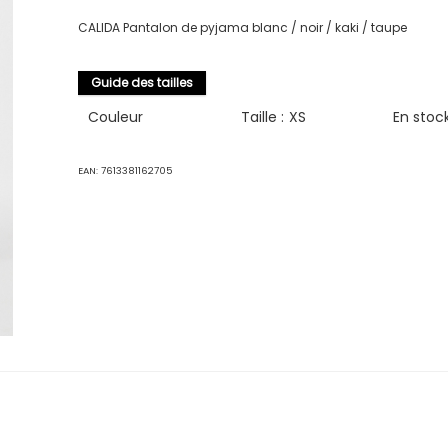
CALIDA Pantalon de pyjama blanc / noir / kaki / taupe
Guide des tailles
Couleur
Taille :
XS
En stoc
EAN:
7613381162705