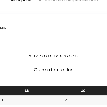
Description
Informations complémentaires
taupe
Guide des tailles
UK
US
– 8
4