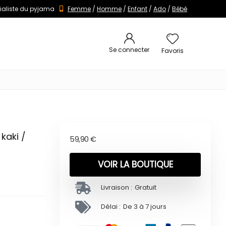
ialiste du pyjama
Femme
/
Homme
/
Enfant
/
Ado
/
Bébé
Se connecter
Favoris
kaki /
59,90
€
VOIR LA BOUTIQUE
Livraison :
Gratuit
Délai :
De 3 à 7 jours