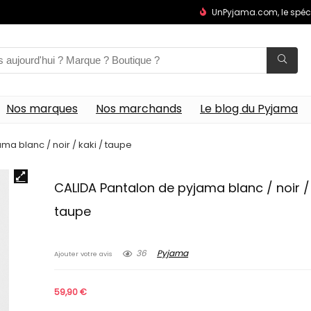
UnPyjama.com, le spéc
Nos marques
Nos marchands
Le blog du Pyjama
ma blanc / noir / kaki / taupe
CALIDA Pantalon de pyjama blanc / noir / 
taupe
36
Pyjama
Ajouter votre avis
59,90
€