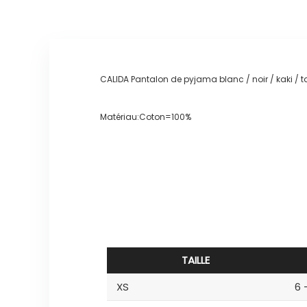
CALIDA Pantalon de pyjama blanc / noir / kaki / 
Matériau:Coton=100%
TAILLE
XS
6 