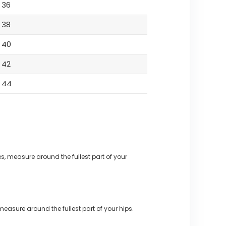
36
38
40
42
44
s, measure around the fullest part of your
measure around the fullest part of your hips.