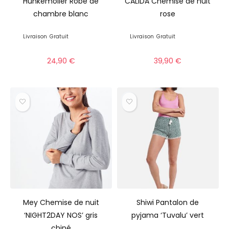
Hunkemöller Robe de
CALIDA Chemise de nuit
chambre blanc
rose
Livraison
Gratuit
Livraison
Gratuit
24,90
€
39,90
€
Mey Chemise de nuit
Shiwi Pantalon de
‘NIGHT2DAY NOS’ gris
pyjama ‘Tuvalu’ vert
chiné