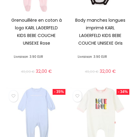
Grenouillère en coton à
Body manches longues
logo KARL LAGERFELD
imprimé KARL
KIDS BEBE COUCHE
LAGERFELD KIDS BEBE
UNISEXE Rose
COUCHE UNISEXE Gris
Livraison
3.90 EUR
Livraison
3.90 EUR
32,00
€
32,00
€
49,00
€
49,00
€
- 35%
- 34%