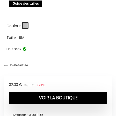
Guide des tailles
Couleur
Taille :
9M
En stock
EAN:
3143167916160
32,00
€
49,00
€
(-35%)
VOIR LA BOUTIQUE
Livraison :
3.90 EUR