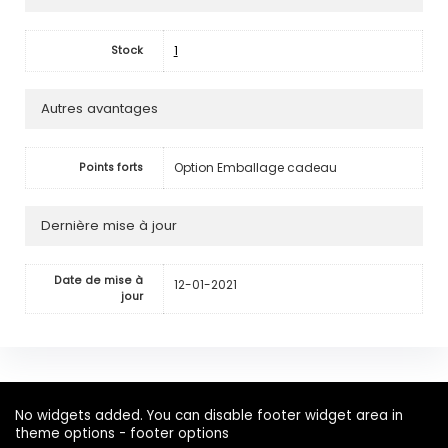
1
Stock
Autres avantages
Option Emballage cadeau
Points forts
Dernière mise à jour
Date de mise à
12-01-2021
jour
No widgets added. You can disable footer widget area in
theme options - footer options