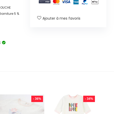
 COUCHE
Garniture 5 %
Ajouter à mes favoris
k
- 36%
- 34%