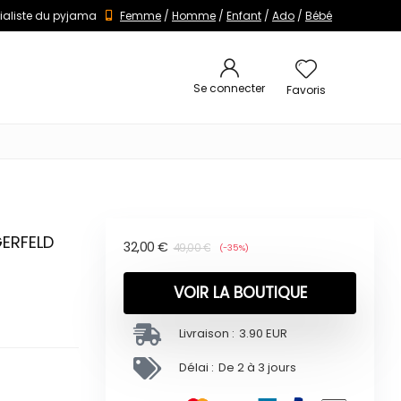
ialiste du pyjama
Femme
/
Homme
/
Enfant
/
Ado
/
Bébé
Se connecter
Favoris
GERFELD
32,00
€
49,00
€
(-35%)
VOIR LA BOUTIQUE
Livraison :
3.90 EUR
Délai :
De 2 à 3 jours