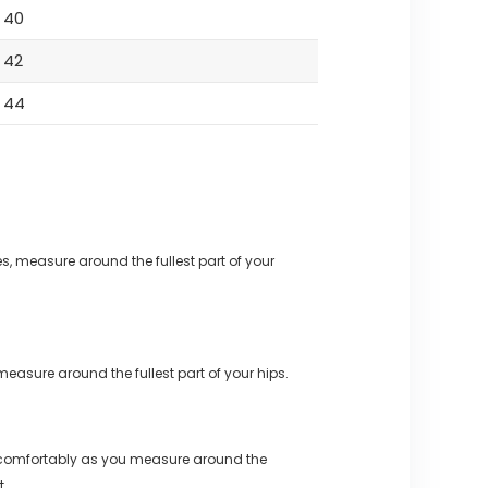
40
42
44
s, measure around the fullest part of your
measure around the fullest part of your hips.
 comfortably as you measure around the
t.