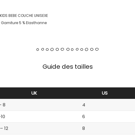
KIDS BEBE COUCHE UNISEXE
, Garniture 5 % Elasthanne
Guide des tailles
UK
US
– 8
4
-10
6
 – 12
8