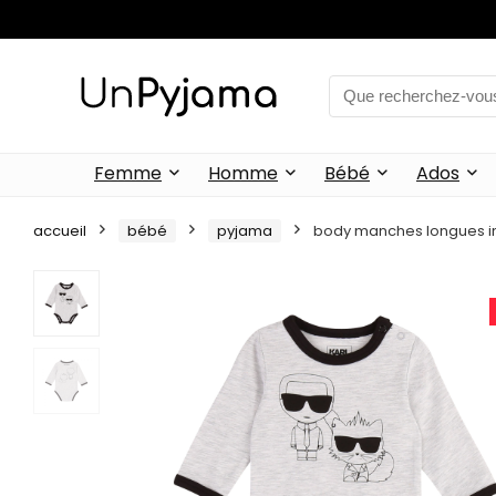
Femme
Homme
Bébé
Ados
accueil
bébé
pyjama
body manches longues im