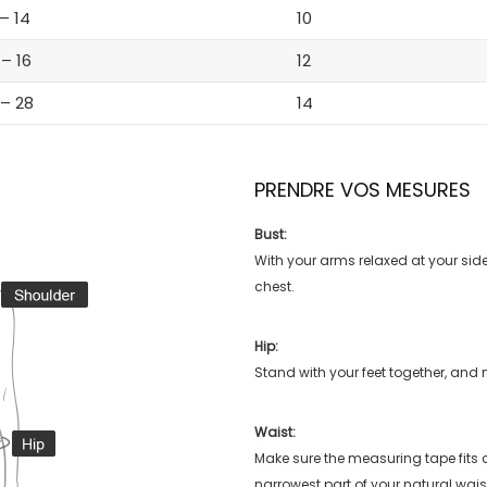
 – 14
10
 – 16
12
 – 28
14
PRENDRE VOS MESURES
Bust:
With your arms relaxed at your side
chest.
Hip:
Stand with your feet together, and 
Waist:
Make sure the measuring tape fits
narrowest part of your natural wais