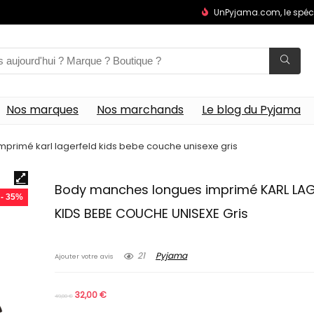
UnPyjama.com, le spéc
Nos marques
Nos marchands
Le blog du Pyjama
primé karl lagerfeld kids bebe couche unisexe gris
Body manches longues imprimé KARL LA
- 35%
KIDS BEBE COUCHE UNISEXE Gris
21
Pyjama
Ajouter votre avis
32,00
€
49,00
€