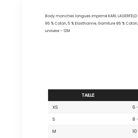
Body manches longues imprimé KARL LAGERFELD 
95 % Coton, 5 % Elasthanne, Garniture 95 % Coton
unisexe – 12M
TAILLE
XS
6 
S
8 
M
10