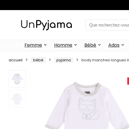
Femme
Homme
Bébé
Ados
accueil
bébé
pyjama
body manches longues im