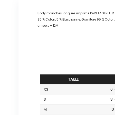
Body manches longues imprimé KARL LAGERFELD 
95 % Coton, 5 % Elasthanne, Garniture 95 % Coton
unisexe – 12M
TAILLE
XS
6 
S
8 
M
10