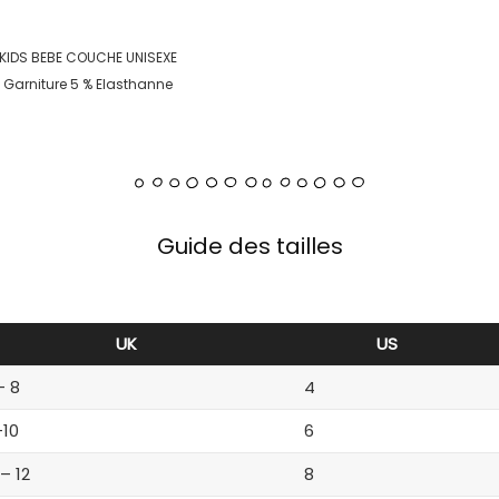
KIDS BEBE COUCHE UNISEXE
, Garniture 5 % Elasthanne
Guide des tailles
UK
US
– 8
4
-10
6
 – 12
8