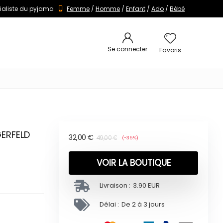
ialiste du pyjama
Femme
/
Homme
/
Enfant
/
Ado
/
Bébé
Se connecter
Favoris
GERFELD
32,00
€
49,00
€
(-35%)
VOIR LA BOUTIQUE
Livraison :
3.90 EUR
Délai :
De 2 à 3 jours