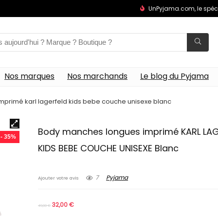
UnPyjama.com, le spéc
Nos marques
Nos marchands
Le blog du Pyjama
primé karl lagerfeld kids bebe couche unisexe blanc
Body manches longues imprimé KARL LA
- 35%
KIDS BEBE COUCHE UNISEXE Blanc
7
Pyjama
Ajouter votre avis
32,00
€
49,00
€