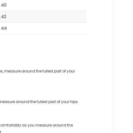
40
42
44
s, measure around the fullest part of your
measure around the fullest part of your hips.
 comfortably as you measure around the
t.