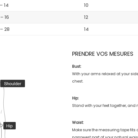
 – 14
10
 – 16
12
 – 28
14
PRENDRE VOS MESURES
Bust:
With your arms relaxed at your side
chest.
Hip:
Stand with your feet together, and 
Waist:
Make sure the measuring tape fits
narrowest part of your natural wais