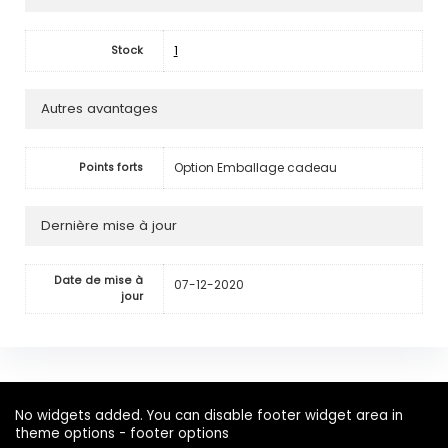
1
Stock
Autres avantages
Option Emballage cadeau
Points forts
Dernière mise à jour
Date de mise à
07-12-2020
jour
No widgets added. You can disable footer widget area in
theme options - footer options