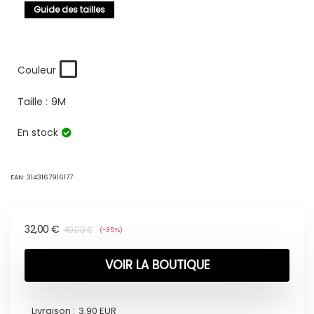
Guide des tailles
Couleur
Taille :
9M
En stock
EAN:
3143167916177
32,00
€
49,00
€
(-35%)
VOIR LA BOUTIQUE
Livraison :
3.90 EUR