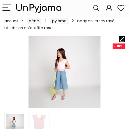
accueil
bébé
pyjama
body en jersey rayé
billieblush enfant fille rose
- 30%