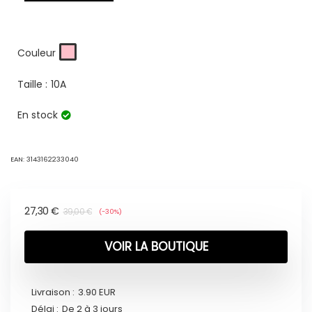
Couleur
Taille :
10A
En stock
EAN:
3143162233040
27,30
€
39,00
€
(-30%)
VOIR LA BOUTIQUE
Livraison :
3.90 EUR
Délai :
De 2 à 3 jours