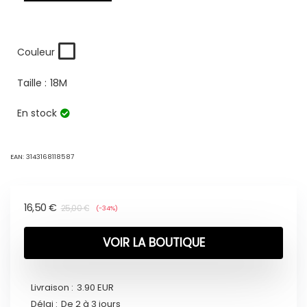
Couleur
Taille :
18M
En stock
EAN:
3143168118587
16,50
€
25,00
€
(-34%)
VOIR LA BOUTIQUE
Livraison :
3.90 EUR
Délai :
De 2 à 3 jours