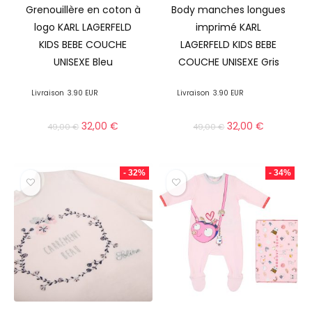
Grenouillère en coton à
Body manches longues
logo KARL LAGERFELD
imprimé KARL
KIDS BEBE COUCHE
LAGERFELD KIDS BEBE
UNISEXE Bleu
COUCHE UNISEXE Gris
Livraison
3.90 EUR
Livraison
3.90 EUR
32,00
€
32,00
€
49,00
€
49,00
€
- 32%
- 34%