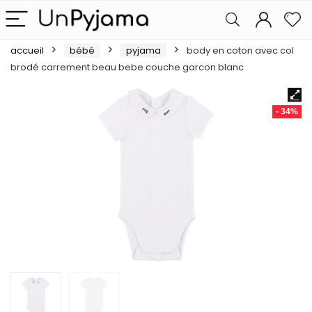
accueil
bébé
pyjama
body en coton avec col
brodé carrement beau bebe couche garcon blanc
- 34%