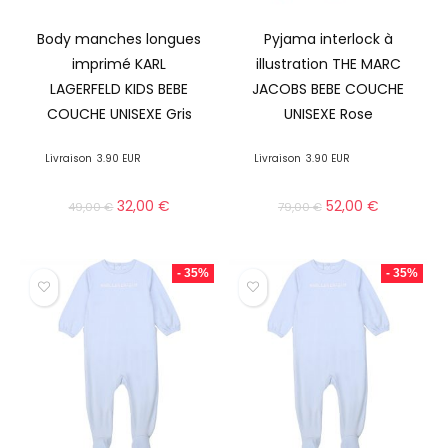
Body manches longues
Pyjama interlock à
imprimé KARL
illustration THE MARC
LAGERFELD KIDS BEBE
JACOBS BEBE COUCHE
COUCHE UNISEXE Gris
UNISEXE Rose
Livraison
3.90 EUR
Livraison
3.90 EUR
32,00
€
52,00
€
49,00
€
79,00
€
- 35%
- 35%