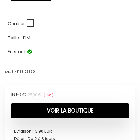
Couleur
Taille :
12M
En stock
EAN:
3143168122850
16,50
€
25,00
€
(-34%)
VOIR LA BOUTIQUE
Livraison :
3.90 EUR
Délai :
De 2 à 3 jours