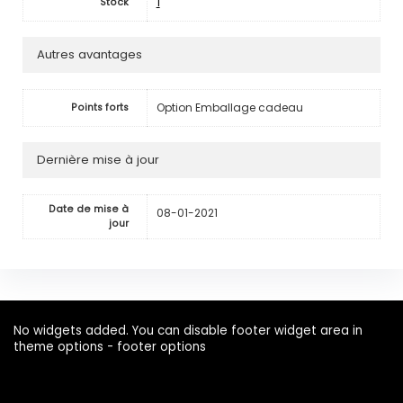
1
Stock
Autres avantages
Option Emballage cadeau
Points forts
Dernière mise à jour
Date de mise à
08-01-2021
jour
No widgets added. You can disable footer widget area in
theme options - footer options