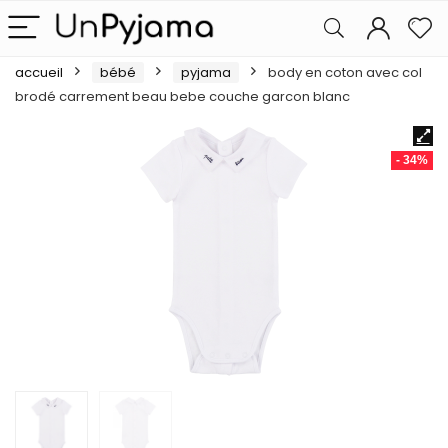
accueil
bébé
pyjama
body en coton avec col
brodé carrement beau bebe couche garcon blanc
- 34%