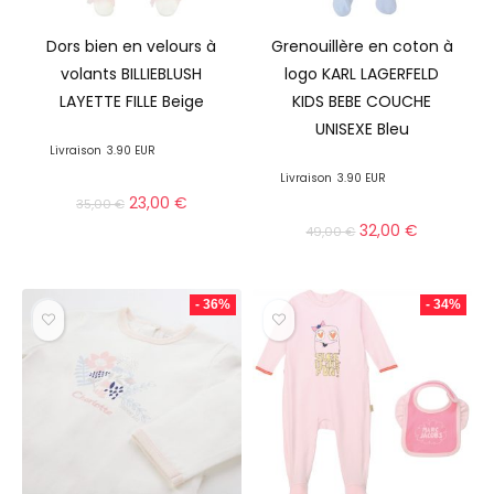
Dors bien en velours à
Grenouillère en coton à
volants BILLIEBLUSH
logo KARL LAGERFELD
LAYETTE FILLE Beige
KIDS BEBE COUCHE
UNISEXE Bleu
Livraison
3.90 EUR
Livraison
3.90 EUR
23,00
€
35,00
€
32,00
€
49,00
€
- 36%
- 34%