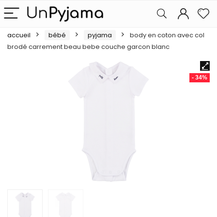
accueil
bébé
pyjama
body en coton avec col
brodé carrement beau bebe couche garcon blanc
- 34%