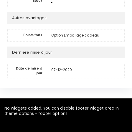
1
Stock
Autres avantages
Option Emballage cadeau
Points forts
Dernière mise à jour
Date de mise à
07-12-2020
jour
No widgets added. You can disable footer widget area in
theme options - footer options