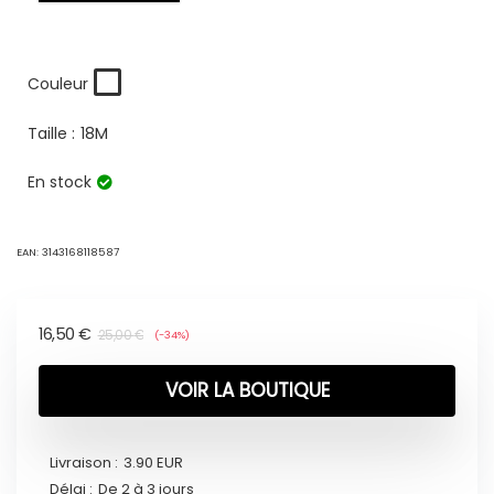
Couleur
Taille :
18M
En stock
EAN:
3143168118587
16,50
€
25,00
€
(-34%)
VOIR LA BOUTIQUE
Livraison :
3.90 EUR
Délai :
De 2 à 3 jours