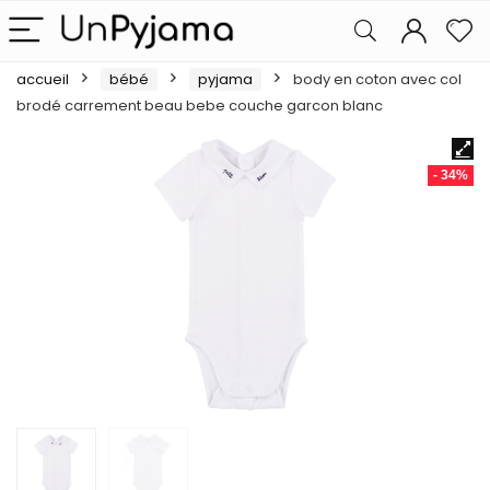
accueil
bébé
pyjama
body en coton avec col
brodé carrement beau bebe couche garcon blanc
- 34%