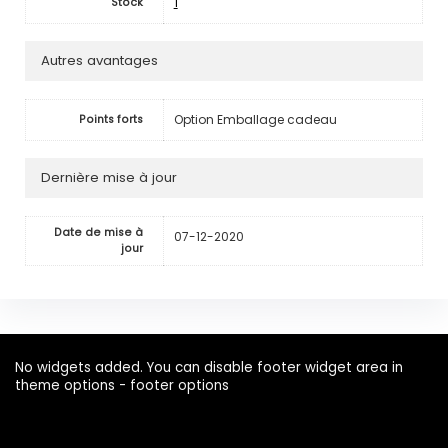
1
Stock
Autres avantages
Option Emballage cadeau
Points forts
Dernière mise à jour
Date de mise à
07-12-2020
jour
No widgets added. You can disable footer widget area in
theme options - footer options