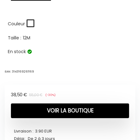
Couleur
Taille :
12M
En stock
EAN:
3143169261169
38,50
€
55,00
€
(-30%)
VOIR LA BOUTIQUE
Livraison :
3.90 EUR
Délai :
De 2 à 3 jours