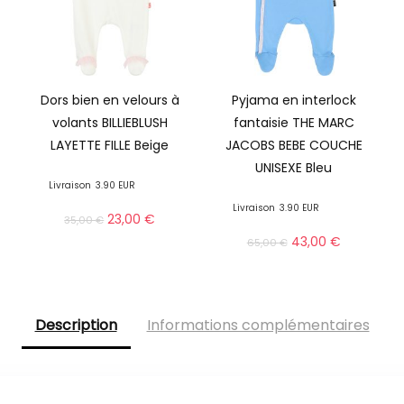
Dors bien en velours à
Pyjama en interlock
volants BILLIEBLUSH
fantaisie THE MARC
LAYETTE FILLE Beige
JACOBS BEBE COUCHE
UNISEXE Bleu
Livraison
3.90 EUR
Livraison
3.90 EUR
23,00
€
35,00
€
43,00
€
65,00
€
Description
Informations complémentaires