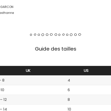
E GARCON
lasthanne
Guide des tailles
UK
US
– 8
4
-10
6
 – 12
8
 – 14
10