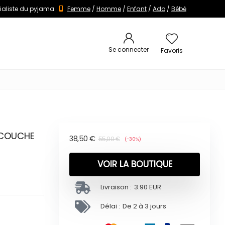
ialiste du pyjama
Femme
/
Homme
/
Enfant
/
Ado
/
Bébé
Se connecter
Favoris
 COUCHE
38,50
€
55,00
€
(-30%)
VOIR LA BOUTIQUE
Livraison :
3.90 EUR
Délai :
De 2 à 3 jours