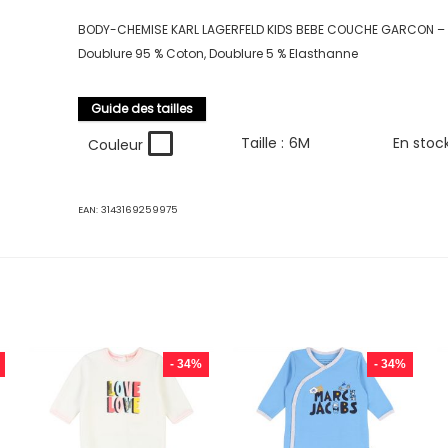
BODY-CHEMISE KARL LAGERFELD KIDS BEBE COUCHE GARCON – 
Doublure 95 % Coton, Doublure 5 % Elasthanne
Guide des tailles
Taille :
6M
En stoc
Couleur
EAN:
3143169259975
- 34%
- 34%