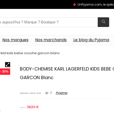
UnPyjama.com, le spéc
Nos marques
Nos marchands
Le blog du Pyjama
feld kids bebe couche garcon blanc
BODY-CHEMISE KARL LAGERFELD KIDS BEBE
- 30%
GARCON Blanc
5
Pyjama
Ajouter votre avis
38,50
€
55,00
€