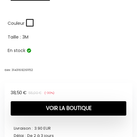
Couleur
Taille :
3M
En stock
EAN:
3143169261152
38,50
€
55,00
€
(-30%)
VOIR LA BOUTIQUE
Livraison :
3.90 EUR
Délai :
De 2 à 3 jours