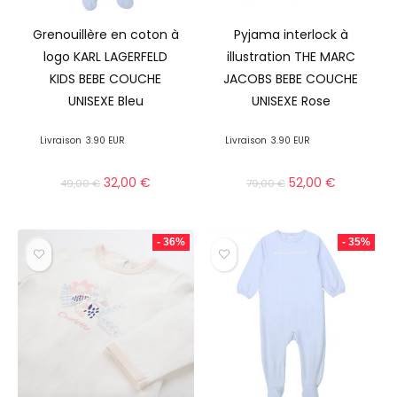
Grenouillère en coton à
Pyjama interlock à
logo KARL LAGERFELD
illustration THE MARC
KIDS BEBE COUCHE
JACOBS BEBE COUCHE
UNISEXE Bleu
UNISEXE Rose
Livraison
3.90 EUR
Livraison
3.90 EUR
32,00
€
52,00
€
49,00
€
79,00
€
- 36%
- 35%