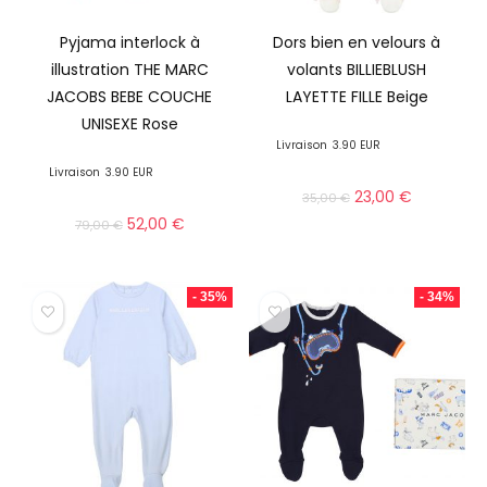
Pyjama interlock à
Dors bien en velours à
illustration THE MARC
volants BILLIEBLUSH
JACOBS BEBE COUCHE
LAYETTE FILLE Beige
UNISEXE Rose
Livraison
3.90 EUR
Livraison
3.90 EUR
23,00
€
35,00
€
52,00
€
79,00
€
- 35%
- 34%