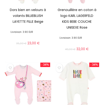
Dors bien en velours à
Grenouillère en coton à
volants BILLIEBLUSH
logo KARL LAGERFELD
LAYETTE FILLE Beige
KIDS BEBE COUCHE
UNISEXE Rose
Livraison
3.90 EUR
Livraison
3.90 EUR
23,00
€
35,00
€
32,00
€
49,00
€
- 34%
- 34%