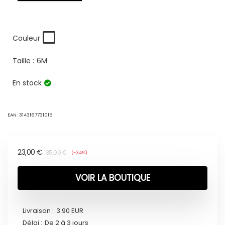
Couleur
Taille :
6M
En stock
EAN:
3143167731015
23,00
€
35,00
€
(-34%)
VOIR LA BOUTIQUE
Livraison :
3.90 EUR
Délai :
De 2 à 3 jours