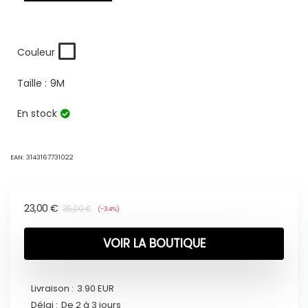
Couleur
Taille :
9M
En stock
EAN:
3143167731022
23,00
€
35,00
€
(-34%)
VOIR LA BOUTIQUE
Livraison :
3.90 EUR
Délai :
De 2 à 3 jours