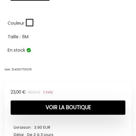
Couleur
Taille :
6M
En stock
EAN:
3143167731015
23,00
€
35,00
€
(-34%)
VOIR LA BOUTIQUE
Livraison :
3.90 EUR
Délai :
De 2 à 3 jours