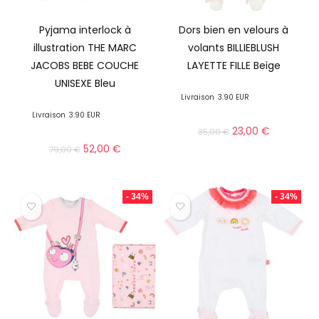
Pyjama interlock à
Dors bien en velours à
illustration THE MARC
volants BILLIEBLUSH
JACOBS BEBE COUCHE
LAYETTE FILLE Beige
UNISEXE Bleu
Livraison
3.90 EUR
Livraison
3.90 EUR
23,00
€
35,00
€
52,00
€
79,00
€
- 34%
- 34%