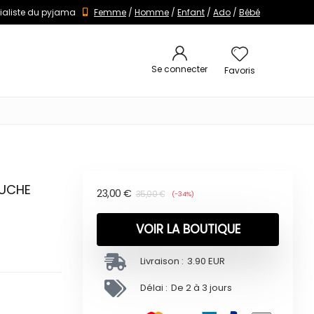
ialiste du pyjama
Femme
/
Homme
/
Enfant
/
Ado
/
Bébé
Se connecter
Favoris
OUCHE
23,00
€
35,00
€
(-34%)
VOIR LA BOUTIQUE
Livraison :
3.90 EUR
Délai :
De 2 à 3 jours