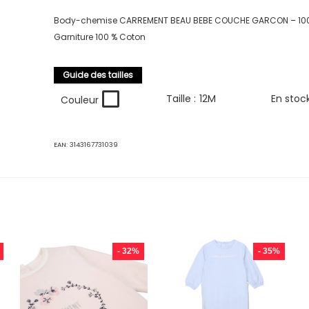
Body-chemise CARREMENT BEAU BEBE COUCHE GARCON – 100
Garniture 100 % Coton
Guide des tailles
Taille :
12M
En stoc
Couleur
EAN:
3143167731039
- 32%
- 35%