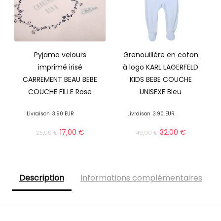
Pyjama velours
Grenouillère en coton
imprimé irisé
à logo KARL LAGERFELD
CARREMENT BEAU BEBE
KIDS BEBE COUCHE
COUCHE FILLE Rose
UNISEXE Bleu
Livraison
3.90 EUR
Livraison
3.90 EUR
17,00
€
32,00
€
25,00
€
49,00
€
Description
Informations complémentaires