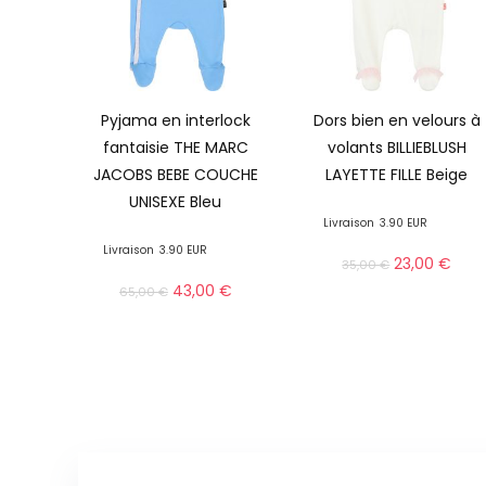
Pyjama en interlock
Dors bien en velours à
fantaisie THE MARC
volants BILLIEBLUSH
JACOBS BEBE COUCHE
LAYETTE FILLE Beige
UNISEXE Bleu
Livraison
3.90 EUR
Livraison
3.90 EUR
23,00
€
35,00
€
43,00
€
65,00
€