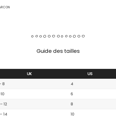
GARCON
Guide des tailles
UK
US
– 8
4
-10
6
 – 12
8
 – 14
10