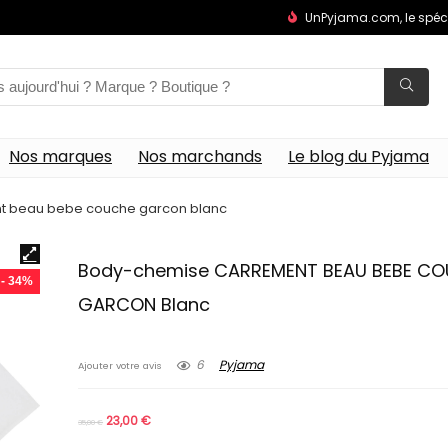
UnPyjama.com, le spéc
Nos marques
Nos marchands
Le blog du Pyjama
t beau bebe couche garcon blanc
Body-chemise CARREMENT BEAU BEBE C
- 34%
GARCON Blanc
6
Pyjama
Ajouter votre avis
23,00
€
35,00
€