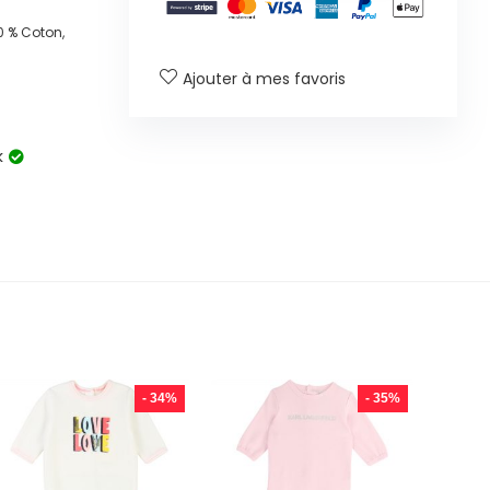
 % Coton,
Ajouter à mes favoris
k
- 34%
- 35%