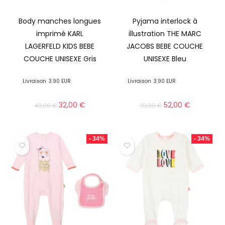
Body manches longues
Pyjama interlock à
imprimé KARL
illustration THE MARC
LAGERFELD KIDS BEBE
JACOBS BEBE COUCHE
COUCHE UNISEXE Gris
UNISEXE Bleu
Livraison
3.90 EUR
Livraison
3.90 EUR
32,00
€
52,00
€
49,00
€
79,00
€
- 34%
- 34%