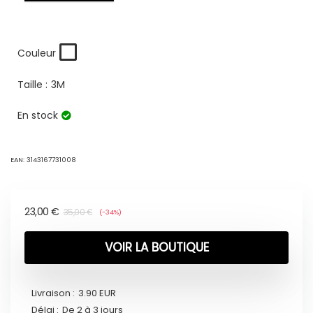
Couleur
Taille :
3M
En stock
EAN:
3143167731008
23,00
€
35,00
€
(-34%)
VOIR LA BOUTIQUE
Livraison :
3.90 EUR
Délai :
De 2 à 3 jours