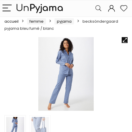
accueil
femme
pyjama
becksöndergaard
pyjama bleu fumé / blanc