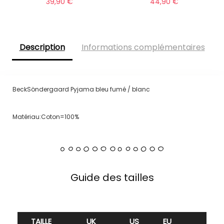
39,90
€
44,90
€
Description
Informations complémentaires
BeckSöndergaard Pyjama bleu fumé / blanc
Matériau:Coton=100%
Guide des tailles
TAILLE
UK
US
EU