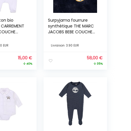
ton bio
Surpyjama fourrure
e CARREMENT
synthétique THE MARC
 COUCHE
JACOBS BEBE COUCHE
anc
UNISEXE Bleu
90 EUR
Livraison
3.90 EUR
15,00
€
58,00
€
40%
35%