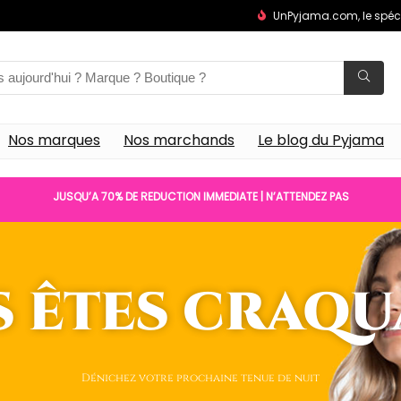
UnPyjama.com, le spéc
Nos marques
Nos marchands
Le blog du Pyjama
JUSQU’A 70% DE REDUCTION IMMEDIATE | N’ATTENDEZ PAS
 êtes craq
Dénichez votre prochaine tenue de nuit