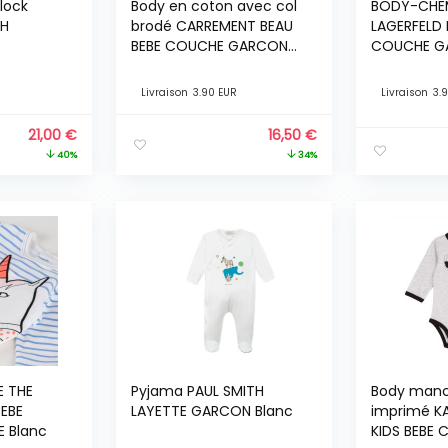
lock
Body en coton avec col
BODY-CHEM
SH
brodé CARREMENT BEAU
LAGERFELD 
BEBE COUCHE GARCON
COUCHE G
Blanc
Livraison
3.90 EUR
Livraison
3.
21,00
€
16,50
€
40%
34%
E THE
Pyjama PAUL SMITH
Body manc
EBE
LAYETTE GARCON Blanc
imprimé K
 Blanc
KIDS BEBE