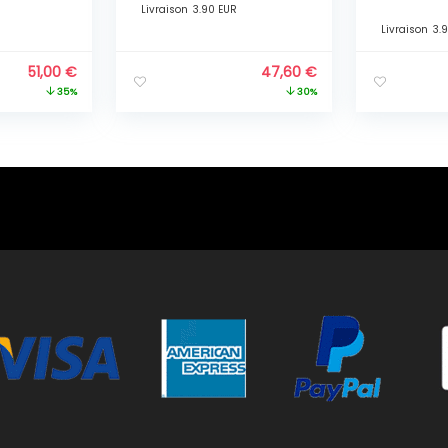
UNISEXE Gri
Livraison
3.90 EUR
Livraison
3.
51,00
€
47,60
€
35%
30%