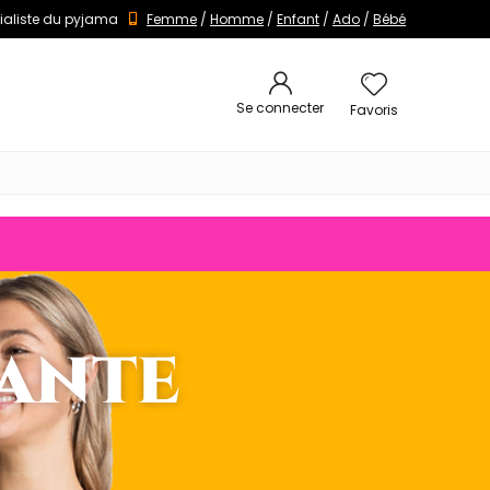
ialiste du pyjama
Femme
/
Homme
/
Enfant
/
Ado
/
Bébé
Se connecter
Favoris
uante