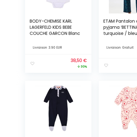
BODY-CHEMISE KARL
ETAM Pantalon 
LAGERFELD KIDS BEBE
pyjama ‘BETTINA
COUCHE GARCON Blanc
turquoise / ble
/ rouge pastel
Livraison
3.90 EUR
Livraison
Gratuit
38,50
€
30%