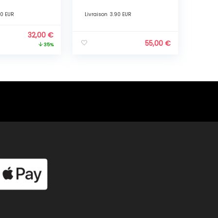
s
GARCON Gris
90 EUR
Livraison
3.90 EUR
32,00
€
55,00
€
35%