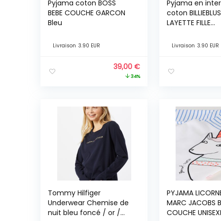
Pyjama coton BOSS
Pyjama en inter
BEBE COUCHE GARCON
coton BILLIEBLU
Bleu
LAYETTE FILLE
Indéterminé
Livraison
3.90 EUR
Livraison
3.90 EUR
39,00
€
34%
Tommy Hilfiger
PYJAMA LICORN
Underwear Chemise de
MARC JACOBS B
nuit bleu foncé / or /
COUCHE UNISEXE