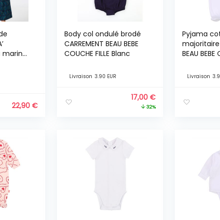
de
Body col ondulé brodé
Pyjama co
’
CARREMENT BEAU BEBE
majoritair
u marine
COUCHE FILLE Blanc
BEAU BEBE
GARCON Bl
Livraison
3.90 EUR
Livraison
3.
17,00
€
22,90
€
32%