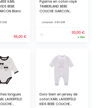
ISE KARL
Pyjama en coton rayé
KIDS BEBE
TIMBERLAND BEBE
ARCON Blanc
COUCHE GARCON
Indéterminé
90 EUR
Livraison
3.90 EUR
30,00
€
55,00
€
33%
hes longues
Dors-bien en jersey de
ARL LAGERFELD
coton KARL LAGERFELD
 COUCHE
KIDS BEBE COUCHE